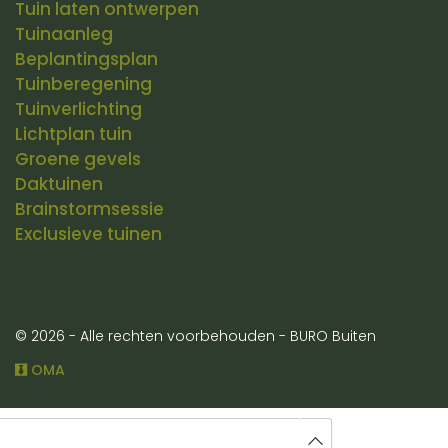
Tuin laten ontwerpen
Tuinaanleg
Beplantingsplan
Tuinberegening
Tuinverlichting
Lichtplan tuin
Groene gevels
Daktuinen
Brainstormsessie
Exclusieve
tuinen
© 2026 - Alle rechten voorbehouden - BURO Buiten
OMA