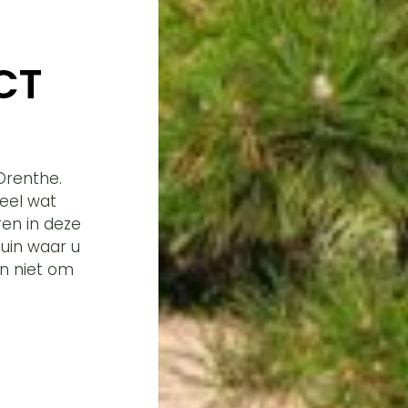
CT
 Drenthe.
eel wat
en in deze
tuin waar u
n niet om