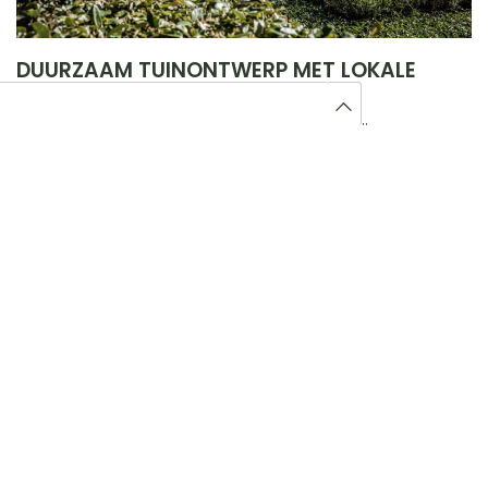
DUURZAAM TUINONTWERP MET LOKALE
MATERIALEN
Duurzaamheid speelt een grote rol bij ons
tuinontwerp in Haaren. Wij kiezen voor lokale,
milieuvriendelijke materialen. Dit is beter voor
het milieu en maakt uw tuin toekomstbestendig.
Door gebruik te maken van materialen uit de
regio, creëren we een tuin die goed bestand is
tegen het lokale klimaat. Dit zorgt ervoor dat uw
tuin langer mooi blijft en makkelijker te
onderhouden is.
Tuinarchitectuur