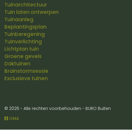
Tuinarchitectuur
Tuin laten ontwerpen
Tuinaanleg
Beplantingsplan
Tuinberegening
Tuinverlichting
Lichtplan tuin
Groene gevels
Daktuinen
Brainstormsessie
Exclusieve
tuinen
© 2026 - Alle rechten voorbehouden - BURO Buiten
OMA