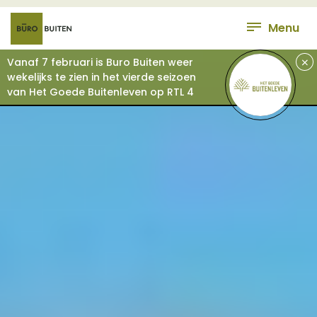
Menu
+
Vanaf 7 februari is Buro Buiten weer
wekelijks te zien in het vierde seizoen
van Het Goede Buitenleven op RTL 4