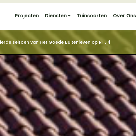
Projecten
Diensten
Tuinsoorten
Over Ons
t vierde seizoen van Het Goede Buitenleven op RTL 4