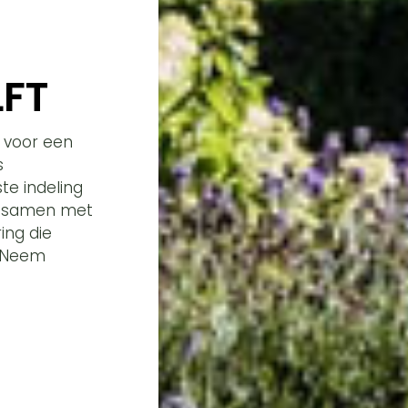
LFT
r voor een
s
te indeling
ij samen met
ing die
? Neem