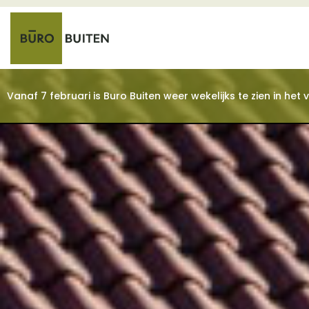
Vanaf 7 februari is Buro Buiten weer wekelijks te zien in he