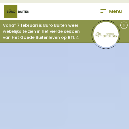
Menu
+
Vanaf 7 februari is Buro Buiten weer
wekelijks te zien in het vierde seizoen
van Het Goede Buitenleven op RTL 4