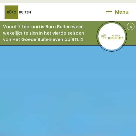
Menu
+
Vanaf 7 februari is Buro Buiten weer
wekelijks te zien in het vierde seizoen
van Het Goede Buitenleven op RTL 4