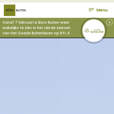
Menu
+
Vanaf 7 februari is Buro Buiten weer
wekelijks te zien in het vierde seizoen
van Het Goede Buitenleven op RTL 4