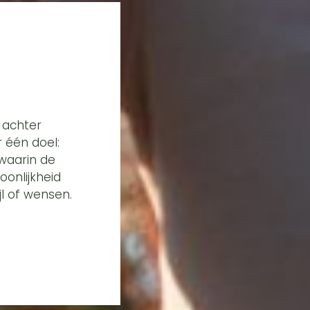
 achter
 één doel:
waarin de
oonlijkheid
jl of wensen.