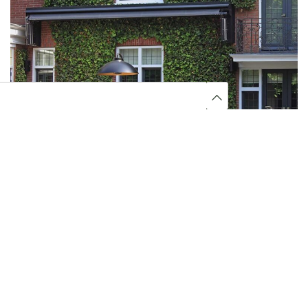
DUURZAAM EN MOOI
Bij BURO Buiten selecteren we de beste partner
hoveniers in Enschede, voor een prachtige tuin.
Uw hovenier in Enschede zet uiteraard ook in op
duurzaamheid. Afval wordt op de juiste manier
afgevoerd. En er wordt rekening gehouden met
buren en verkeer.