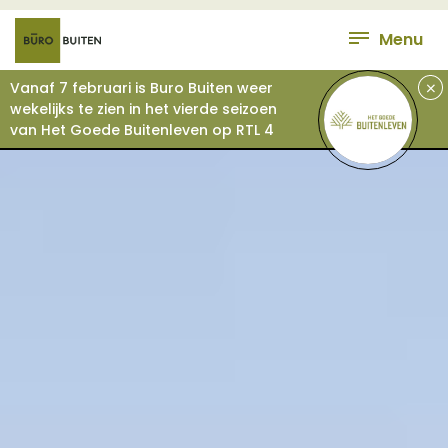
Menu
+
Vanaf 7 februari is Buro Buiten weer
wekelijks te zien in het vierde seizoen
van Het Goede Buitenleven op RTL 4