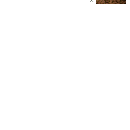
LICHTPLAN
Buro Buiten verzorgt ook de verlichting van uw
tuin. We kiezen samen met u en onze partners
de passende verlichting uit. Onze lichtplannen
zijn ontworpen om alle belangrijke én mooie
aspecten van uw tuin te verlichten, zoals paden
en speciale elementen. Zo kunt u ’s avonds
volop genieten van uw tuin.
Stel een lichtplan samen