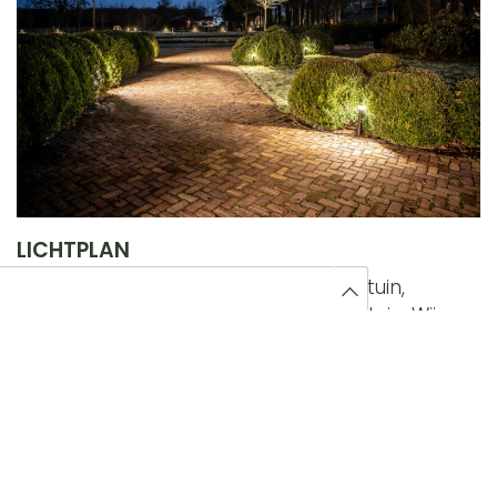
LICHTPLAN
Naast het aanleggen van uw nieuwe tuin,
verzorgen wij ook de verlichting in de tuin. Wij
maken een lichtplan compleet op maat en
afgestemd op uw tuin. In onze lichtplannen
selecteren wij de lichtbronnen, de juiste
opbrengst van licht en de uitlichting van de
mooiste elementen in de tuin. Daarnaast lichten
wij ook met een speelse manier de verschillende