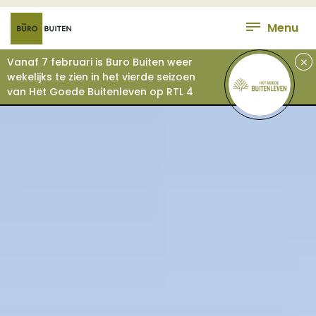
Menu
+
Vanaf 7 februari is Buro Buiten weer
wekelijks te zien in het vierde seizoen
van Het Goede Buitenleven op RTL 4