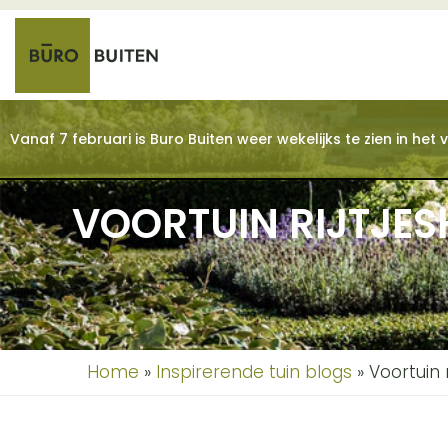
Vanaf 7 februari is Buro Buiten weer wekelijks te zien in he
VOORTUIN RIJTJES
Home
»
Inspirerende tuin blogs
»
Voortuin r