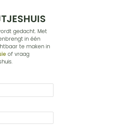
JTJESHUIS
wordt gedacht. Met
menbrengt in één
ichtbaar te maken in
sie
of vraag
shuis.