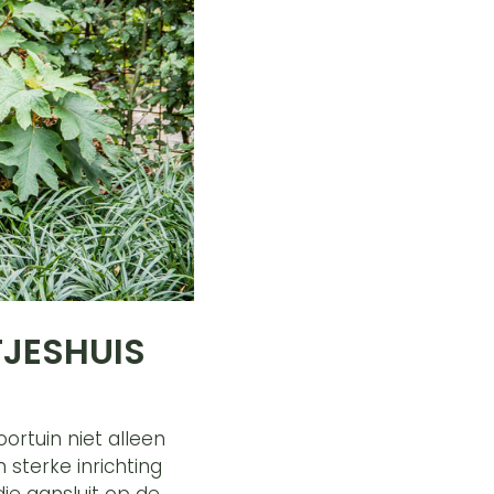
TJESHUIS
ortuin niet alleen
 sterke inrichting
ie aansluit op de