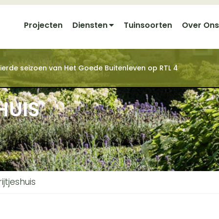
Projecten
Diensten
Tuinsoorten
Over Ons
t vierde seizoen van Het Goede Buitenleven op RTL 4
HUIS
ijtjeshuis