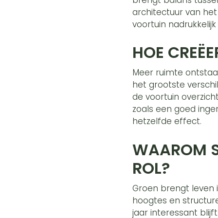
architectuur van het
voortuin nadrukkeli
HOE CREËE
Meer ruimte ontstaat
het grootste verschi
de voortuin overzich
zoals een goed ingeri
hetzelfde effect.
WAAROM SP
ROL?
Groen brengt leven in
hoogtes en structur
jaar interessant blij