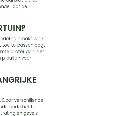
zonder dat de
ORTUIN?
 indeling maakt vaak
st toe te passen oogt
uimte groter aan. Net
erp buiten voor
ANGRIJKE
g. Door verschillende
edurende het hele
strating en gevels.