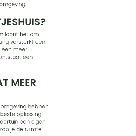
e omgeving.
TJESHUIS?
om loont het om
ing versterkt een
an een meer
ontstaat een
AT MEER
 de omgeving hebben
 beste oplossing
voortuin een eigen
rop je de ruimte