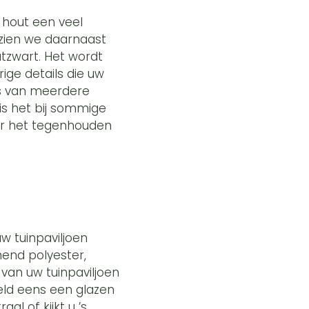
 hout een veel
n zien we daarnaast
tzwart. Het wordt
ige details die uw
ies van meerdere
 is het bij sommige
oor het tegenhouden
w tuinpaviljoen
nd polyester,
van uw tuinpaviljoen
eld eens een glazen
l of kijkt u ’s