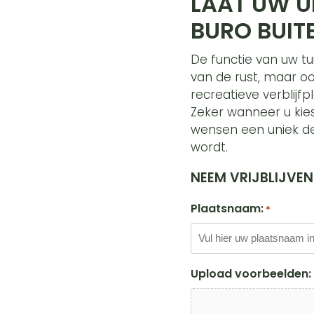
LAAT UW U
BURO BUIT
De functie van uw tu
van de rust, maar oo
recreatieve verblijfp
Zeker wanneer u kies
wensen een uniek des
wordt.
NEEM VRIJBLIJVE
Plaatsnaam:
*
Upload voorbeelden: