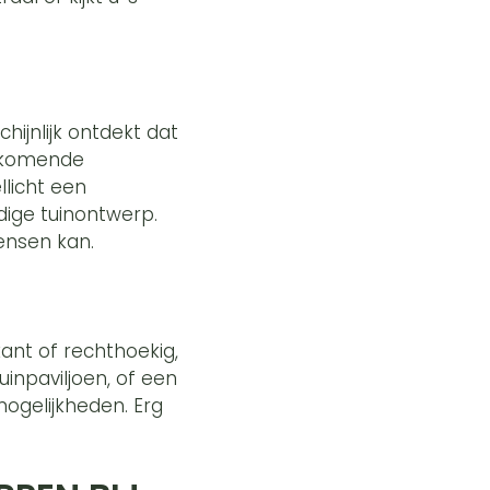
hijnlijk ontdekt dat
orkomende
llicht een
idige tuinontwerp.
wensen kan.
kant of rechthoekig,
inpaviljoen, of een
ogelijkheden. Erg