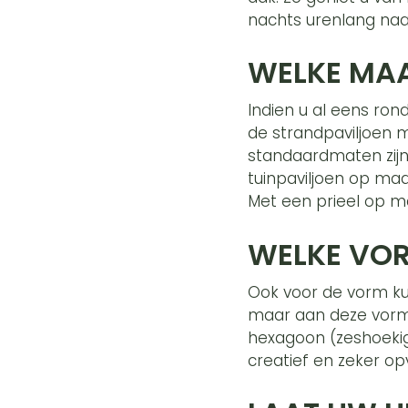
nachts urenlang naa
WELKE MAA
Indien u al eens ron
de strandpaviljoen
standaardmaten zijn.
tuinpaviljoen op maa
Met een prieel op ma
WELKE VOR
Ook voor de vorm kunt
maar aan deze vorm z
hexagoon (zeshoekig
creatief en zeker opv