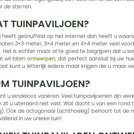
r de sterren.
T TUINPAVILJOEN?
d heeft gesnuffeld op het internet dan heeft u waarsc
 maten 3×3 meter, 3×4 meter en 4×4 meter veel vo
 Het is echter maar al te goed te begrijpen dat u we
t wil laten
ontwerpen
, dat perfect aansluit bij uw hu
at kunt u letterlijk iedere maat krijgen die u maar 
M TUINPAVILJOEN?
 u eindeloos variëren. Veel tuinpaviljoenen zijn vier
it u uiteraard niet vast. Wat dacht u van een rond tu
). Ook de octogonaal (achthoekig) behoort tot de m
allend in uw unieke tuin!