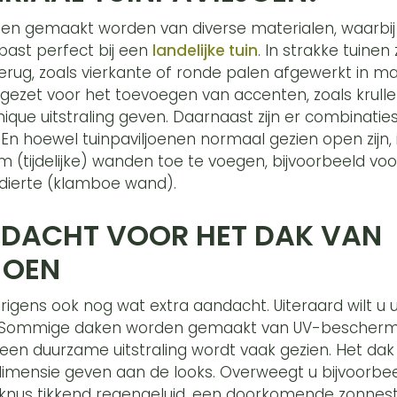
nen gemaakt worden van diverse materialen, waarbij
 past perfect bij een
landelijke tuin
. In strakke tuine
rug, zoals vierkante of ronde palen afgewerkt in ma
gezet voor het toevoegen van accenten, zoals kruller
chique uitstraling geven. Daarnaast zijn er combinat
 En hoewel tuinpaviljoenen normaal gezien open zijn,
m (tijdelijke) wanden toe te voegen, bijvoorbeeld v
dierte (klamboe wand).
NDACHT VOOR HET DAK VAN
JOEN
rigens ook nog wat extra aandacht. Uiteraard wilt u u
 Sommige daken worden gemaakt van UV-bescherme
en duurzame uitstraling wordt vaak gezien. Het dak 
dimensie geven aan de looks. Overweegt u bijvoorbe
 knus tikkend regengeluid, een doorkomende zonnestraa