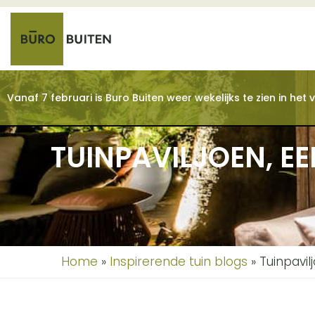
Vanaf 7 februari is Buro Buiten weer wekelijks te zien in he
TUINPAVILJOEN, E
Home
»
Inspirerende tuin blogs
»
Tuinpavil